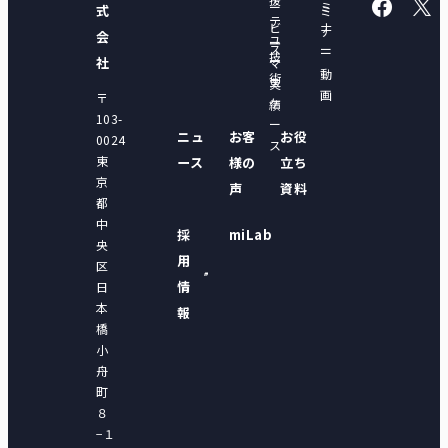
ー
ミ
式
ミ
テ
ビ
ナ
ナ
会
ユ
ー
ス
ー
ー
技
ー
社
マ
動
術
ス
実
画
〒
ケ
績
103-
ー
ニュ
お客
お役
0024
ス
東
ース
様の
立ち
京
声
資料
都
中
採
miLab
央
用
区
情
日
本
報
橋
小
舟
町
８
−１