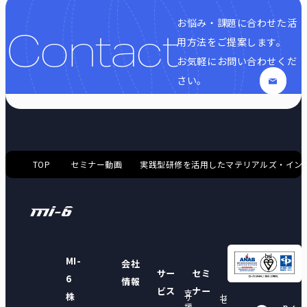
お悩み・課題に合わせた活
Contact
用方法をご提案します。
お気軽にお問い合わせくだ
さい。
TOP
セミナー動画
実践型研修を活用したマテリアルズ・イン
MI-
会社
サー
セミ
6
情報
ビス
ナー
支
株
サ
セ
セ
援