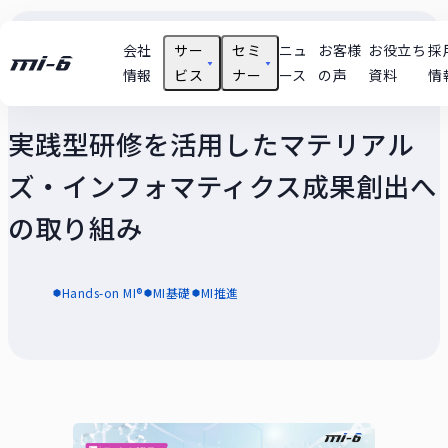
会社
サー
セミ
ニュ
お客様
お役立ち
採
情報
ビス
ナー
ース
の声
資料
情
実践型研修を活用したマテリアル
支援テーマ実績
技術
ズ・インフォマティクス成果創出へ
ユースケース
の取り組み
セミナー動画
Hands-on MI®
MI基礎
MI推進