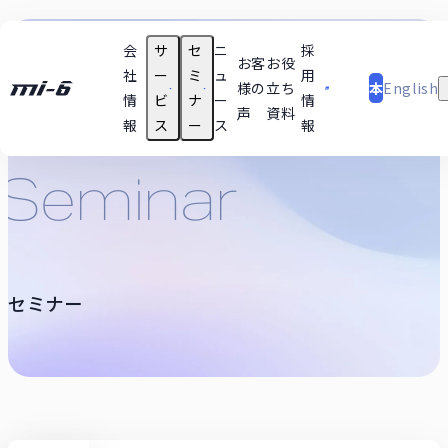
会
サ
セ
ニ
採
日
お客
お役
社
ー
ミ
ュ
用
様の
立ち
本
English
情
ビ
ナ
ー
情
声
資料
語
報
ス
ー
ス
報
支援テーマ実績
技術
Seminar
ユースケース
セミナー動画
セミナー