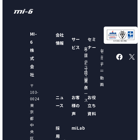
MI-
会社
サー
セミ
6
情報
ビス
ナー
支
株
サ
セ
セ
援
ー
ミ
式
ミ
テ
ビ
ナ
ナ
会
ユ
ー
ス
ー
ー
技
ー
社
マ
動
術
ス
実
画
〒
ケ
績
103-
ー
ニュ
お客
お役
0024
ス
東
ース
様の
立ち
京
声
資料
都
中
採
miLab
央
用
区