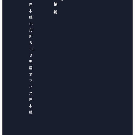
情
日
本
報
橋
小
舟
町
８
−１
３
天
翔
オ
フ
ィ
ス
日
本
橋