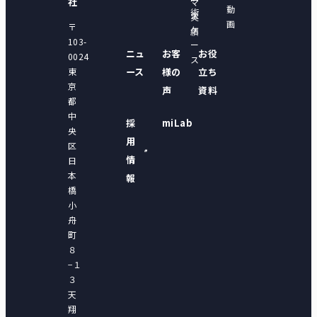
社
マ
動
術
ス
実
画
〒
ケ
績
103-
ー
ニュ
お客
お役
0024
ス
東
ース
様の
立ち
京
声
資料
都
中
採
miLab
央
用
区
情
日
本
報
橋
小
舟
町
８
−１
３
天
翔