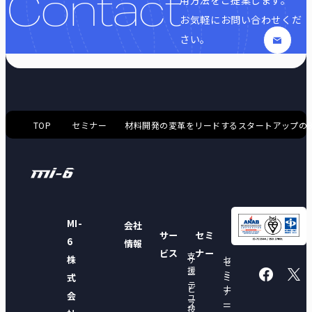
Contact
用方法をご提案します。
お気軽にお問い合わせくだ
さい。
TOP
セミナー
材料開発の変革をリードするスタートアップのB
MI-
会社
サー
セミ
6
情報
ビス
ナー
支
株
サ
セ
セ
援
ー
ミ
式
ミ
テ
ビ
ナ
ナ
会
ユ
ー
ス
ー
ー
技
ー