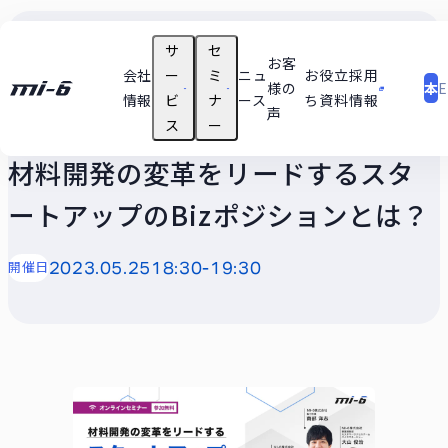
サ
セ
日
お客
会社
ー
ミ
ニュ
お役立
採用
様の
本
E
情報
ビ
ナ
ース
ち資料
情報
声
語
受付終了
ス
ー
支援テーマ実績
技術
材料開発の変革をリードするスタ
ユースケース
ートアップのBizポジションとは？
セミナー動画
開催日
2023.05.25
18:30-19:30