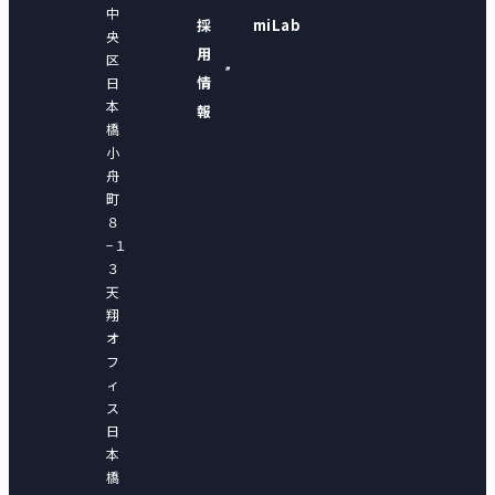
中
採
miLab
央
用
区
情
日
本
報
橋
小
舟
町
８
−１
３
天
翔
オ
フ
ィ
ス
日
本
橋