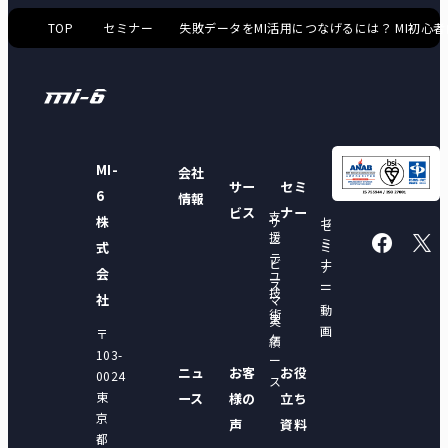
TOP
セミナー
失敗データをMI活用につなげるには？ MI初心
MI-
会社
サー
セミ
6
情報
ビス
ナー
支
株
サ
セ
セ
援
ー
ミ
式
ミ
テ
ビ
ナ
ナ
会
ユ
ー
ス
ー
ー
技
ー
社
マ
動
術
ス
実
画
〒
ケ
績
103-
ー
ニュ
お客
お役
0024
ス
東
ース
様の
立ち
京
声
資料
都