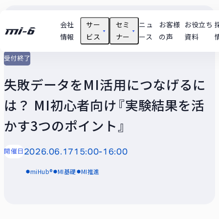
会社
サー
セミ
ニュ
お客様
お役立ち
情報
ビス
ナー
ース
の声
資料
受付終了
支援テーマ実績
技術
失敗データをMI活用につなげるに
ユースケース
は？ MI初心者向け『実験結果を活
セミナー動画
かす3つのポイント』
開催日
2026.06.17
15:00-16:00
miHub®
MI基礎
MI推進