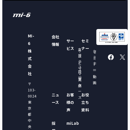
MI-
会社
サー
セミ
6
情報
ビス
ナー
支
株
サ
セ
セ
援
ー
ミ
式
ミ
テ
ビ
ナ
ナ
会
ユ
ー
ス
ー
ー
技
ー
社
マ
動
術
ス
実
画
〒
ケ
績
103-
ー
ニュ
お客
お役
0024
ス
東
ース
様の
立ち
京
声
資料
都
中
採
miLab
央