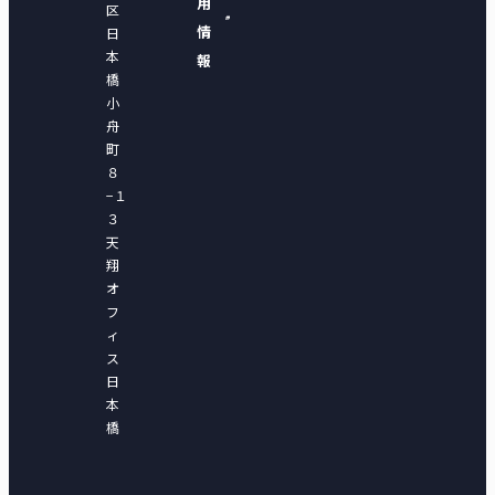
用
区
情
日
本
報
橋
小
舟
町
８
−１
３
天
翔
オ
フ
ィ
ス
日
本
橋