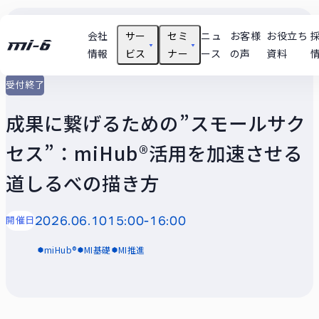
会社
サー
セミ
ニュ
お客様
お役立ち
情報
ビス
ナー
ース
の声
資料
受付終了
支援テーマ実績
技術
成果に繋げるための”スモールサク
ユースケース
セス”：miHub®活用を加速させる
セミナー動画
道しるべの描き方
開催日
2026.06.10
15:00-16:00
miHub®
MI基礎
MI推進