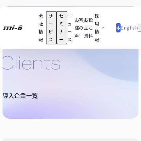
会
サ
セ
ニ
採
日
お客
お役
社
ー
ミ
ュ
用
様の
立ち
本
English
情
ビ
ナ
ー
情
声
資料
語
報
ス
ー
ス
報
支援テーマ実績
技術
Clients
ユースケース
セミナー動画
導入企業一覧