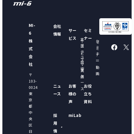
MI-
会社
サー
セミ
6
情報
ビス
ナー
支
株
サ
セ
セ
援
ー
ミ
式
ミ
テ
ビ
ナ
ナ
会
ユ
ー
ス
ー
ー
技
ー
社
マ
動
術
ス
実
画
〒
ケ
績
103-
ー
ニュ
お客
お役
0024
ス
東
ース
様の
立ち
京
声
資料
都
中
採
miLab
央
用
区
情
日