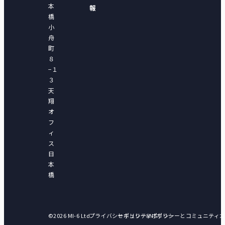
本
報
橋
小
舟
町
８
−１
３
天
翔
オ
フ
ィ
ス
日
本
橋
©2026 MI-6 Ltd.
プライバシーポリシー
セキュリティポリシー
SNSポリシーとコミュニティ