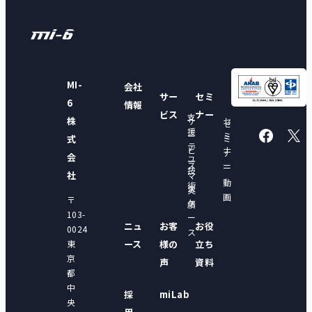
MI-
会社
サー
セミ
6
情報
ビス
ナー
支
株
サ
セ
セ
援
ー
ミ
式
ミ
テ
ビ
ナ
ナ
会
ユ
ー
ス
ー
ー
技
ー
社
マ
動
術
ス
実
画
〒
ケ
績
103-
ー
ニュ
お客
お役
0024
ス
東
ース
様の
立ち
京
声
資料
都
中
採
miLab
央