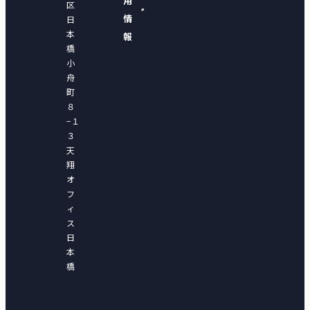
用
区
情
日
本
報
橋
小
舟
町
８
−１
３
天
翔
オ
フ
ィ
ス
日
本
橋