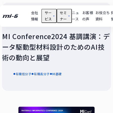
会社
サー
セミ
ニュ
お客様
お役立ち
情報
ビス
ナー
ース
の声
資料
MI Conference2024 基調講演：デ
支援テーマ実績
技術
ータ駆動型材料設計のためのAI技
ユースケース
術の動向と展望
セミナー動画
有機低分子
有機高分子
MI基礎