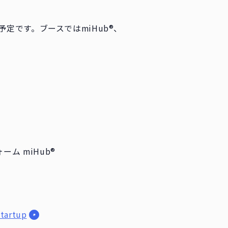
展予定です。ブースではmiHub®、
 miHub®
startup