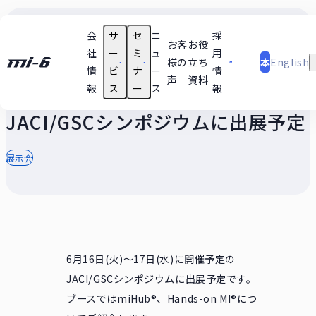
会
サ
セ
ニ
採
日
お客
お役
社
ー
ミ
ュ
用
様の
立ち
本
English
情
ビ
ナ
ー
情
声
資料
語
2026.05.13
報
ス
ー
ス
報
支援テーマ実績
技術
JACI/GSCシンポジウムに出展予定
ユースケース
セミナー動画
展示会
6月16日(火)〜17日(水)に開催予定の
JACI/GSCシンポジウムに出展予定です。
ブースではmiHub®、Hands-on MI®につ