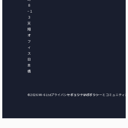
８
−１
３
天
翔
オ
フ
ィ
ス
日
本
橋
©2026 MI-6 Ltd.
プライバシーポリシー
セキュリティポリシー
SNSポリシーとコミュニティ