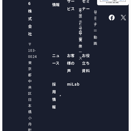
サー
セミ
6
情報
ビス
ナー
支
株
サ
セ
セ
援
ー
ミ
式
ミ
テ
ビ
ナ
ナ
会
ユ
ー
ス
ー
ー
技
ー
社
マ
動
術
ス
実
画
〒
ケ
績
103-
ー
ニュ
お客
お役
0024
ス
東
ース
様の
立ち
京
声
資料
都
中
採
miLab
央
用
区
情
日
本
報
橋
小
舟
町